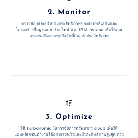
2. Monitor
you to track every factor affecting performance.
performance in real-time with IBM Instana, enabling
ตรวจสอบและปรับปรุงประสิทธิภาพของแอปพลิเคชันและ
Monitor and optimize application and infrastructure
โครงสร้างพื้นฐานแบบเรียลไทม์ ด้วย IBM Instana เพื่อให้คุณ
2. Monitor
สามารถติดตามทุกปัจจัยที่มีผลต่อประสิทธิภาพ
3. Optimize
Utilize Turbonomic for cloud resource management
3. Optimize
to ensure applications run fast and at peak
efficiency by optimizing resource utilization and
ใช้ Turbonomic ในการจัดการทรัพยากร cloud เพื่อให้
cost-effectiveness.
แอปพลิเคชันทำงานได้อย่างรวดเร็วและมีประสิทธิภาพสูงสุด ด้วย