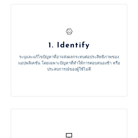
1. Identify
Identify and resolve issues that may impact
1. Identify
application performance, particularly those causing
slow response times or poor user experience.
ระบุและแก้ไขปัญหาที่อาจส่งผลกระทบต่อประสิทธิภาพของ
แอปพลิเคชัน โดยเฉพาะปัญหาที่ทำให้การตอบสนองช้า หรือ
ประสบการณ์ของผู้ใช้ไม่ดี